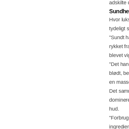
adskilte 
Sundhe
Hvor luk
tydeligt 
”Sundt h
rykket fr
blevet v
”Det han
blødt, b
en masse
Det samm
dominere
hud.
”Forbrug
ingredie