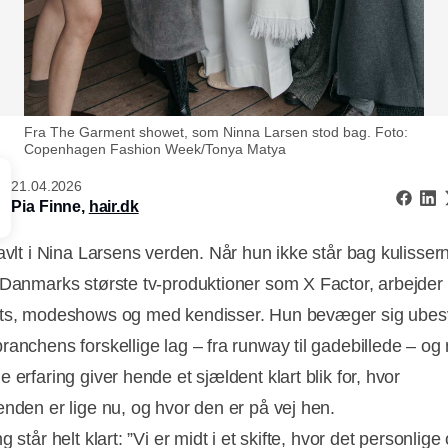
Fra The Garment showet, som Ninna Larsen stod bag. Foto:
Copenhagen Fashion Week/Tonya Matya
21.04.2026
Pia Finne,
hair.dk
ravlt i Nina Larsens verden. Når hun ikke står bag kulisser
 Danmarks største tv-produktioner som X Factor, arbejder
ots, modeshows og med kendisser. Hun bevæger sig ube
ranchens forskellige lag – fra runway til gadebillede – og
 erfaring giver hende et sjældent klart blik for, hvor
enden er lige nu, og hvor den er på vej hen.
g står helt klart: ”Vi er midt i et skifte, hvor det personlige