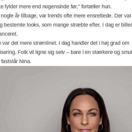
ke fylder mere end nogensinde før,” fortæller hun.
nogle år tilbage, var trends ofte mere ensrettede. Der var
og bestemte looks, som mange stræbte efter. I dag er bille
nceret.
Annonce
e var det mere strømlinet. I dag handler det i høj grad om
isering. Folk vil ligne sig selv – bare i en stærkere og sm
 fastslår Nina.