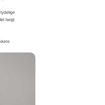
 tydelige
det langt
ukkere