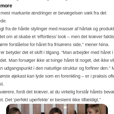
 more
 mest markante ændringer er bevægelsen væk fra det
ede.
angt fra de hårde stylinger med masser af hårlak og produkt
det om at skabe et ‘effortless’ look – men det kræver fakti
rre forståelse for håret fra frisørens side,” mener Nina.
rer betyder det et skift i tilgang. ”Man arbejder med håret i
det. Man forsøger ikke at tvinge håret til noget, det ikke vil
n udgangspunkt i den naturlige struktur og forfiner den.” 
første øjekast kan lyde som en forenkling – er i praksis of
t.
værere, fordi det kræver, at du virkelig forstår hårets be
et. Det ‘perfekt uperfekte’ er bestemt ikke tilfældigt.”