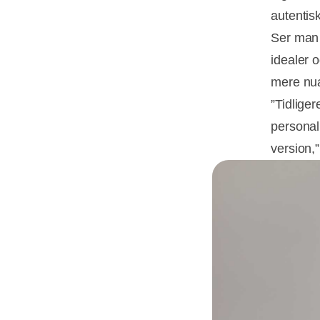
autentis
Ser man 
idealer 
mere nua
”Tidliger
personal
version,”