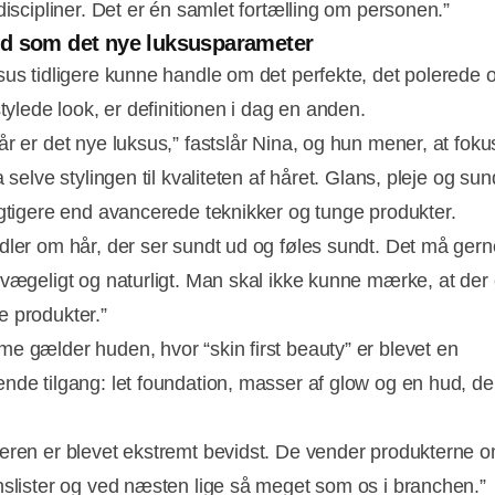
discipliner. Det er én samlet fortælling om personen.”
d som det nye luksusparameter
sus tidligere kunne handle om det perfekte, det polerede 
stylede look, er definitionen i dag en anden.
år er det nye luksus,” fastslår Nina, og hun mener, at foku
a selve stylingen til kvaliteten af håret. Glans, pleje og su
igtigere end avancerede teknikker og tunge produkter.
dler om hår, der ser sundt ud og føles sundt. Det må ger
evægeligt og naturligt. Man skal ikke kunne mærke, at der 
 produkter.”
e gælder huden, hvor “skin first beauty” er blevet en
nde tilgang: let foundation, masser af glow og en hud, der
eren er blevet ekstremt bevidst. De vender produkterne o
nslister og ved næsten lige så meget som os i branchen.”