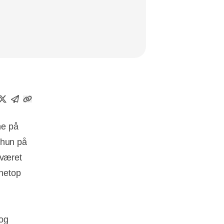
ne på
 hun på
sværet
 netop
 og