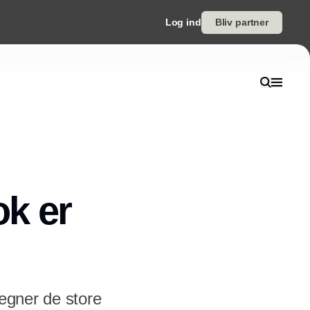
Log ind
Bliv partner
ok er
tegner de store