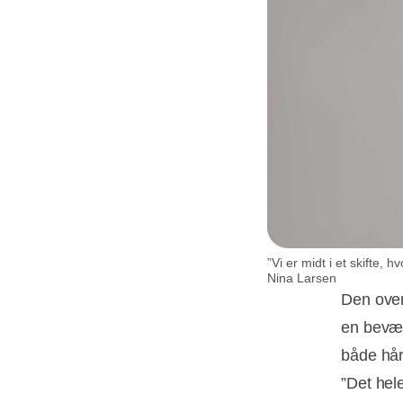
”Vi er midt i et skifte,
Nina Larsen
Den over
en bevæg
både hår
”Det hel