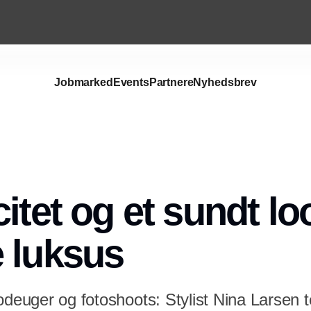
Jobmarked
Events
Partnere
Nyhedsbrev
Annonce
itet og et sundt lo
 luksus
odeuger og fotoshoots: Stylist Nina Larsen 