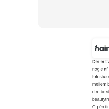
Der er t
nogle af
fotosho
mellem b
den brede
beautytr
Og én tin