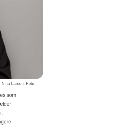
r Nina Larsen. Foto:
ives som
ælder
m.
ngere