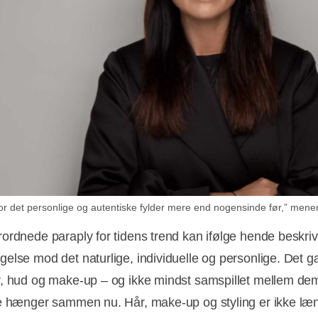
 hvor det personlige og autentiske fylder mere end nogensinde før,” mene
ordnede paraply for tidens trend kan ifølge hende beskr
else mod det naturlige, individuelle og personlige. Det g
, hud og make-up – og ikke mindst samspillet mellem de
e hænger sammen nu. Hår, make-up og styling er ikke læ