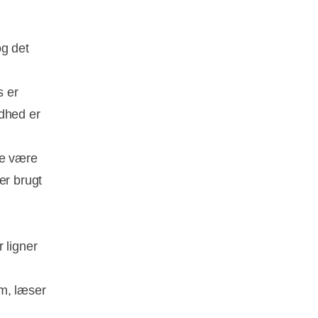
og det
s er
ndhed er
ne være
er brugt
 ligner
m, læser