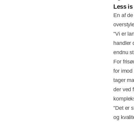
Less is
En af de
overstyl
”Vi er l
handler 
endnu stø
For frisø
for imod 
tager ma
der ved 
kompleks
”Det er s
og kvalit