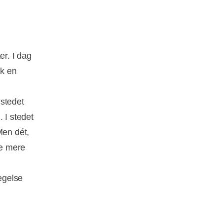
er. I dag
sk en
 stedet
. I stedet
Men dét,
te mere
vægelse