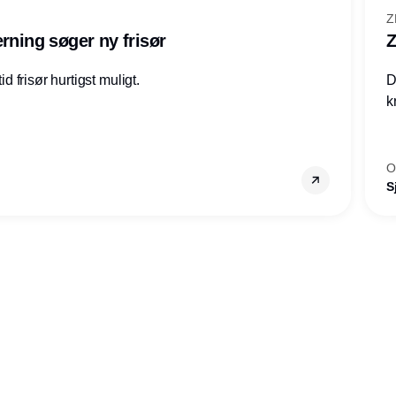
Z
rning søger ny frisør
Z
id frisør hurtigst muligt.
D
k
O
S