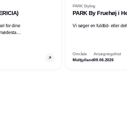
PARK Styling
ERICIA)
PARK By Fruehøj i He
el for dine
Vi søger en fuldtid- eller delt
d hverdag.
tet,
kollegaer.
Område
Ansøgningsfrist
Midtjylland
09.06.2026
Annonce