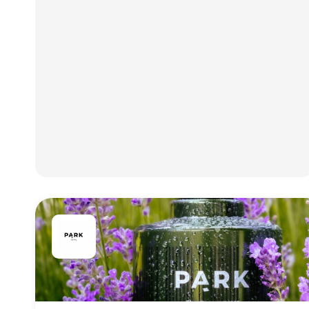
kundeoplevelsen, øges salget o