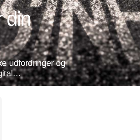
 din
ke udfordringer og
ital
ler det om at
Annonce
 tendenser og
r hele tiden sker
g ledelse. For
edres