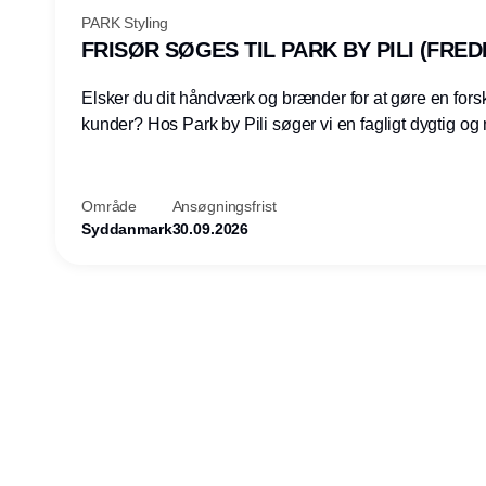
PARK Styling
FRISØR SØGES TIL PARK BY PILI (FRED
Elsker du dit håndværk og brænder for at gøre en forsk
kunder? Hos Park by Pili søger vi en fagligt dygtig og mødestabil
frisør, der elsker sit arbejde og trives i en travl og gla
Vi er en moderne og hyggelig salon med fokus på kvali
personlig service og god energi – både for kunder og 
Område
Ansøgningsfrist
Syddanmark
30.09.2026