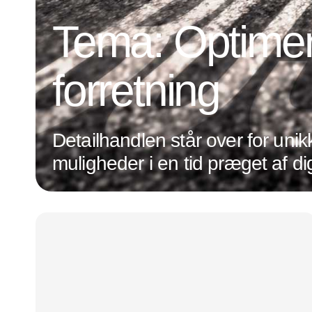
Tema: Optimer
forretning
Detailhandlen står over for unik
muligheder i en tid præget af dig
transformation og ændrede
forbrugerpræferencer. Det hand
være på forkant med de nyeste
holde øje med den udvikling, de
inden for både forretningsdrift o
optimeres forretningen, og forb