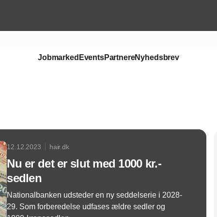
Jobmarked
Events
Partnere
Nyhedsbrev
Annonce
12.12.2023
hair.dk
Nu er det er slut med 1000 kr.-
sedlen
Nationalbanken udsteder en ny seddelserie i 2028-
29. Som forberedelse udfases ældre sedler og