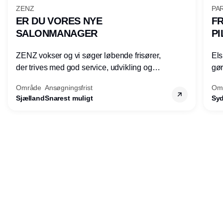
ZENZ
PAR
ER DU VORES NYE
FR
SALONMANAGER
PI
ZENZ vokser og vi søger løbende frisører,
Els
der trives med god service, udvikling og
gøre
faglighed, og som gerne vil udvikle sine
by 
Område
Ansøgningsfrist
Om
lederkompetencer.
mød
Sjælland
Snarest muligt
Sy
tri
mod
kva
Annonce
båd
Udgiver
Horisont Gruppen a/s
Strandlodsvej 44
2300 København S