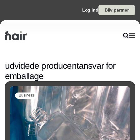
Log ind
Bliv partner
Annonce
udvidede producentansvar for
emballage
Business