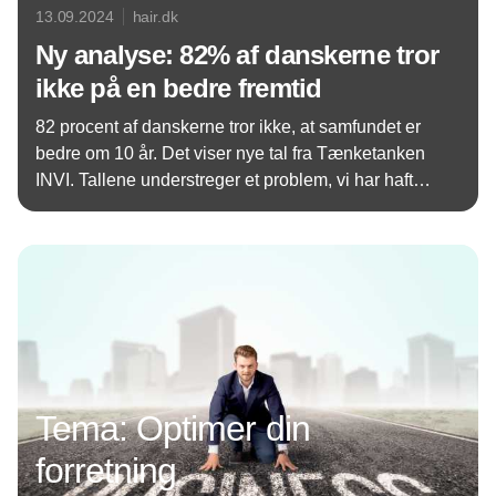
13.09.2024
hair.dk
Ny analyse: 82% af danskerne tror
ikke på en bedre fremtid
82 procent af danskerne tror ikke, at samfundet er
bedre om 10 år. Det viser nye tal fra Tænketanken
INVI. Tallene understreger et problem, vi har haft
længe. Det er tid til handling, lyder det fra førende
Annonce
reformekspert og Tænketanken INVI.
Tema: Optimer din
forretning