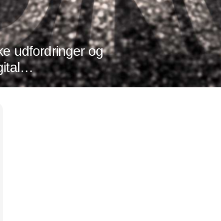
ke udfordringer og
ital
ler det om at
Annonce
 tendenser og
r hele tiden sker
g ledelse. For
edres
g indtjeningen.