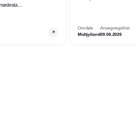
d hverdag.
tet,
kollegaer.
Område
Ansøgningsfrist
Midtjylland
09.06.2026
Annonce