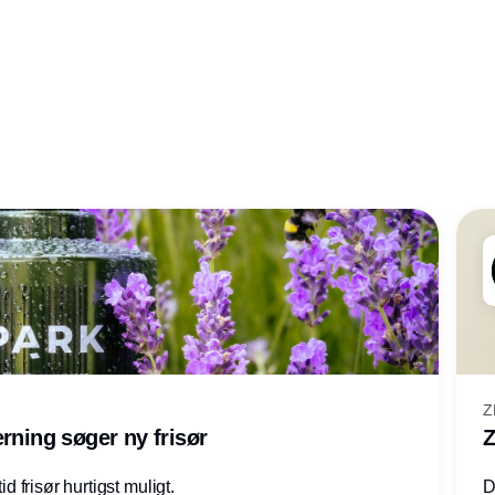
Z
rning søger ny frisør
Z
id frisør hurtigst muligt.
D