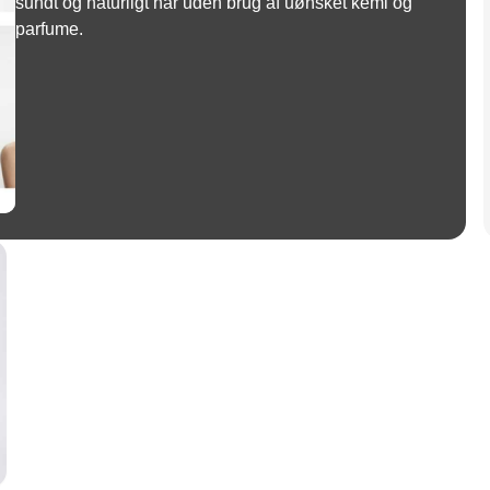
sundt og naturligt hår uden brug af uønsket kemi og
parfume.