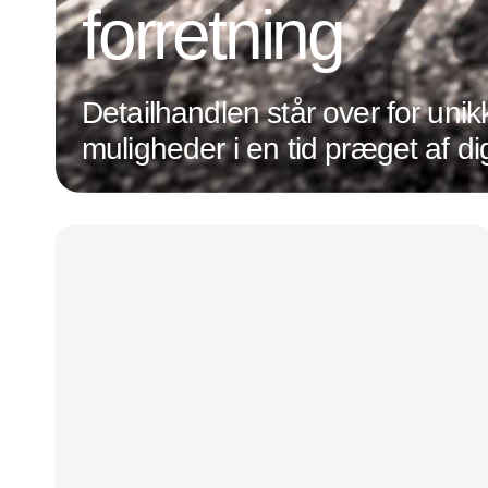
forretning
Detailhandlen står over for unik
muligheder i en tid præget af dig
transformation og ændrede
forbrugerpræferencer. Det hand
være på forkant med de nyeste
holde øje med den udvikling, de
inden for både forretningsdrift o
optimeres forretningen, og forb
kundeoplevelsen, øges salget o