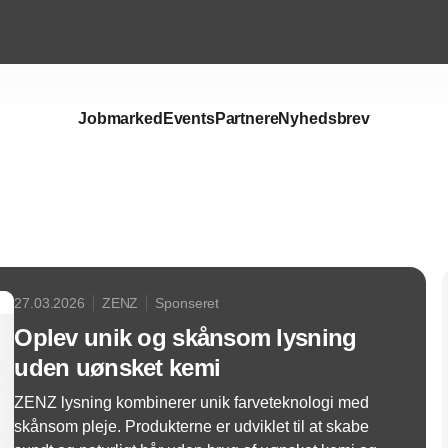
Jobmarked
Events
Partnere
Nyhedsbrev
Annonce
27.03.2026
ZENZ
Sponseret
Oplev unik og skånsom lysning
uden uønsket kemi
ZENZ lysning kombinerer unik farveteknologi med
skånsom pleje. Produkterne er udviklet til at skabe