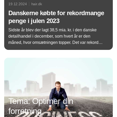
19.12.2024
hair.dk
Danskerne købte for rekordmange
penge i julen 2023
Sidste år blev der lagt 38,5 mia. kr. i den danske
detailhandel i december, som hvert år er den
måned, hvor omsætningen topper. Det var rekord,
med bl.a. køkkenudstyr, der toppede listen over
Annonce
gaver. nu bliver det spændende at se om vi slår
rekorden i 2024
Tema: Optimer din
forretning