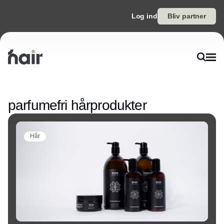
Log ind
Bliv partner
Annonce
parfumefri hårprodukter
Hår