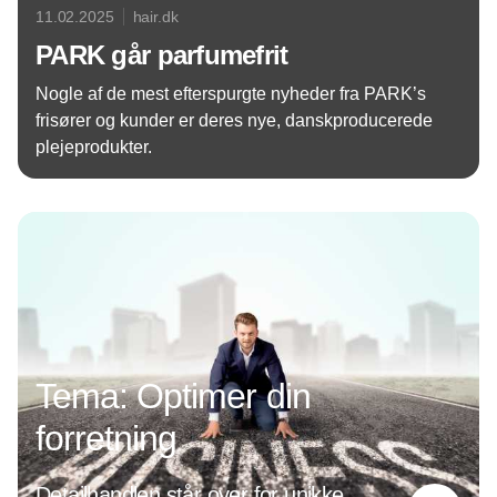
11.02.2025
hair.dk
PARK går parfumefrit
Nogle af de mest efterspurgte nyheder fra PARK’s
frisører og kunder er deres nye, danskproducerede
plejeprodukter.
Annonce
Tema: Optimer din
forretning
Detailhandlen står over for unikke