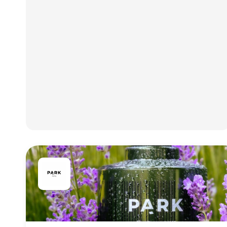
kundeoplevelsen, øges salget o