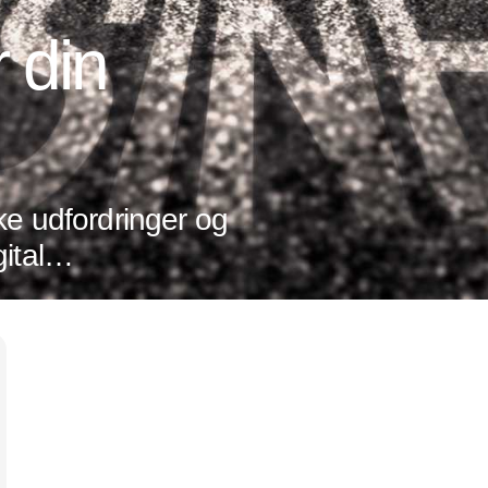
 din
ke udfordringer og
ital
ler det om at
Annonce
 tendenser og
r hele tiden sker
g ledelse. For
edres