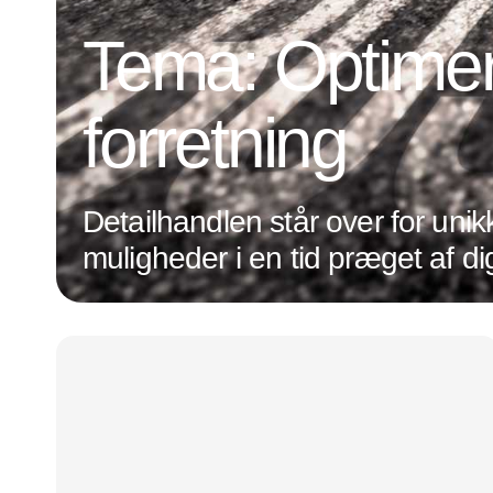
Tema: Optimer
forretning
Detailhandlen står over for unik
muligheder i en tid præget af dig
transformation og ændrede
forbrugerpræferencer. Det hand
være på forkant med de nyeste
holde øje med den udvikling, de
inden for både forretningsdrift o
optimeres forretningen, og forb