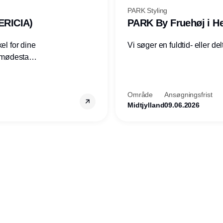
PARK Styling
ERICIA)
PARK By Fruehøj i He
el for dine
Vi søger en fuldtid- eller delt
d hverdag.
tet,
kollegaer.
Område
Ansøgningsfrist
Midtjylland
09.06.2026
Annonce