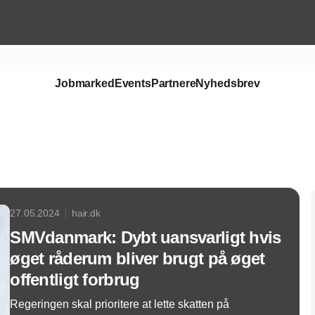
Jobmarked
Events
Partnere
Nyhedsbrev
Annonce
27.05.2024
hair.dk
SMVdanmark: Dybt uansvarligt hvis
øget råderum bliver brugt på øget
offentligt forbrug
Regeringen skal prioritere at lette skatten på