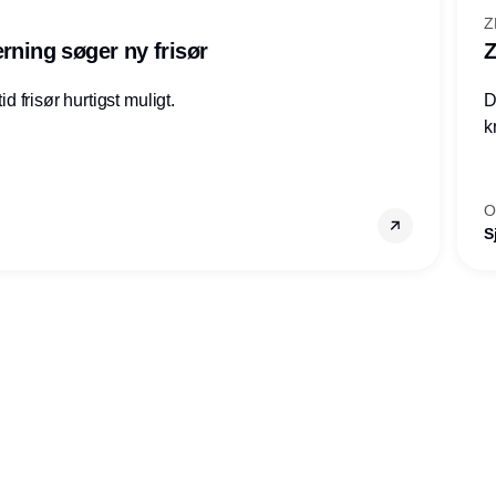
Z
rning søger ny frisør
Z
id frisør hurtigst muligt.
D
k
O
S