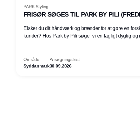
PARK Styling
FRISØR SØGES TIL PARK BY PILI (FRED
Elsker du dit håndværk og brænder for at gøre en forsk
kunder? Hos Park by Pili søger vi en fagligt dygtig og mødestabil
frisør, der elsker sit arbejde og trives i en travl og gla
Vi er en moderne og hyggelig salon med fokus på kvali
personlig service og god energi – både for kunder og 
Område
Ansøgningsfrist
Syddanmark
30.09.2026