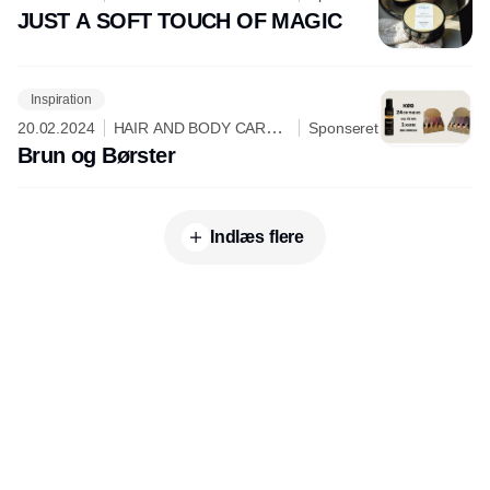
NORDIC
JUST A SOFT TOUCH OF MAGIC
Inspiration
20.02.2024
HAIR AND BODY CARE
Sponseret
NORDIC
Brun og Børster
Indlæs flere
Udgiver
Horisont Gruppen a/s
Strandlodsvej 44
2300 København S