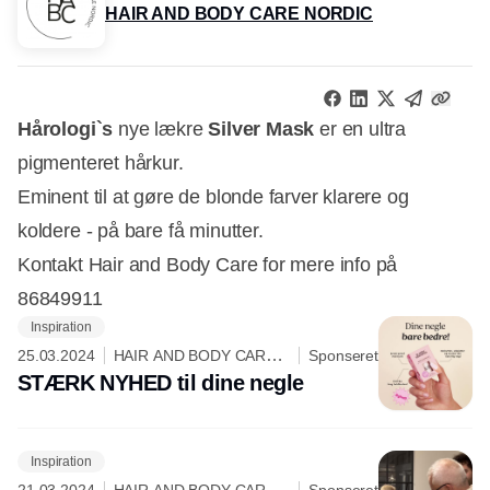
HAIR AND BODY CARE NORDIC
Hårologi`s
nye lækre
Silver Mask
er en ultra
pigmenteret hårkur.
Eminent til at gøre de blonde farver klarere og
koldere - på bare få minutter.
Kontakt Hair and Body Care for mere info på
86849911
Inspiration
25.03.2024
HAIR AND BODY CARE
Sponseret
NORDIC
STÆRK NYHED til dine negle
Inspiration