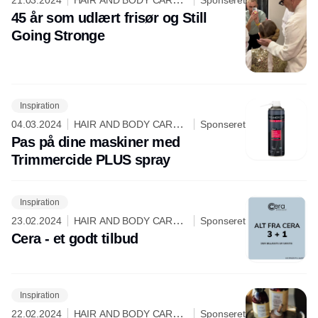
21.03.2024
HAIR AND BODY CARE
Sponseret
NORDIC
45 år som udlært frisør og Still
Going Stronge
Inspiration
04.03.2024
HAIR AND BODY CARE
Sponseret
NORDIC
Pas på dine maskiner med
Trimmercide PLUS spray
Inspiration
23.02.2024
HAIR AND BODY CARE
Sponseret
NORDIC
Cera - et godt tilbud
Inspiration
22.02.2024
HAIR AND BODY CARE
Sponseret