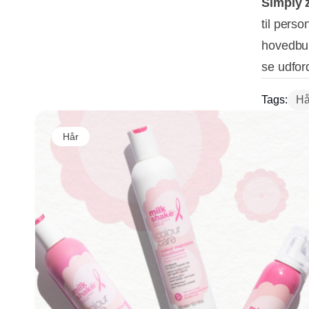
Simply 
til pers
hovedbun
se udfor
Tags:
Hå
Hår