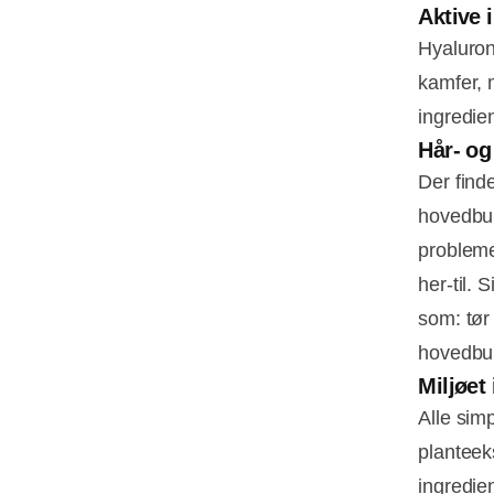
Aktive 
Hyaluron
kamfer, 
ingredie
Hår- og
Der finde
hovedbun
probleme
her-til. 
som: tør 
hovedbu
Miljøet
Alle sim
planteeks
ingredie