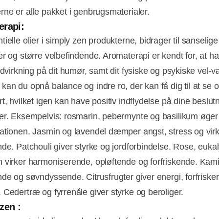
rne er alle pakket i genbrugsmaterialer.
erapi:
ielle olier i simply zen produkterne, bidrager til sanselige
er og større velbefindende. Aromaterapi er kendt for, at h
indvirkning på dit humør, samt dit fysiske og psykiske vel-
kan du opnå balance og indre ro, der kan få dig til at se
t, hvilket igen kan have positiv indflydelse på dine beslut
er. Eksempelvis: rosmarin, pebermynte og basilikum øger
ationen. Jasmin og lavendel dæmper angst, stress og vir
nde. Patchouli giver styrke og jordforbindelse. Rose, euka
 virker harmoniserende, opløftende og forfriskende. Kamil
nde og søvndyssende. Citrusfrugter giver energi, forfriske
 Cedertræ og fyrrenåle giver styrke og beroliger.
zen :