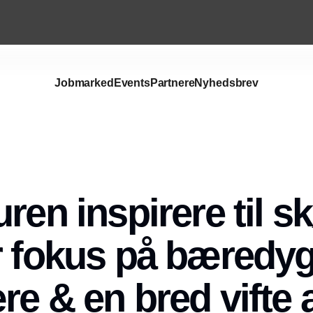
Jobmarked
Events
Partnere
Nyhedsbrev
uren inspirere til 
r fokus på bæredy
e & en bred vifte a