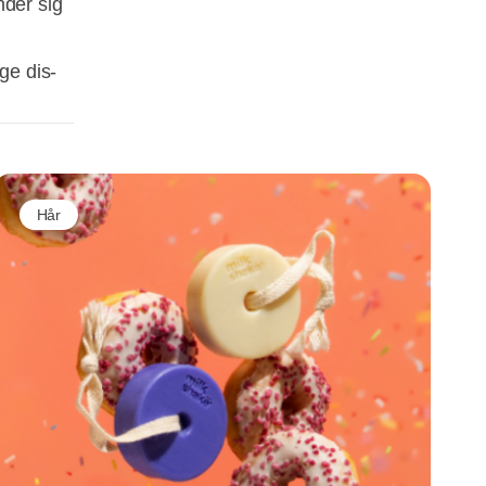
nder sig
ge dis-
Hår