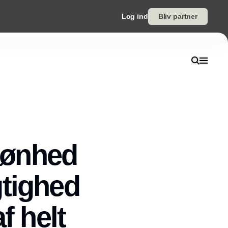
Log ind
Bliv partner
skønhed
gtighed
f helt