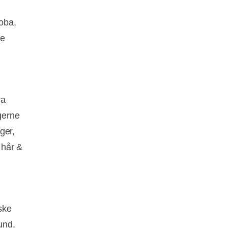
loba,
ve
ra
gerne
ger,
 hår &
iske
und.