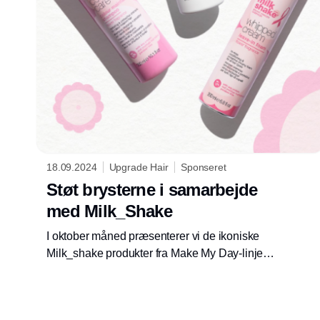
18.09.2024
Upgrade Hair
Sponseret
Støt brysterne i samarbejde
med Milk_Shake
I oktober måned præsenterer vi de ikoniske
Milk_shake produkter fra Make My Day-linjen i
en smuk lyserød farve.