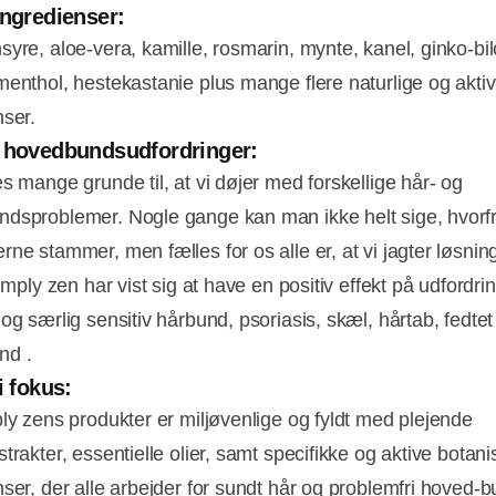
ingredienser:
syre, aloe-vera, kamille, rosmarin, mynte, kanel, ginko-bi
menthol, hestekastanie plus mange flere naturlige og akti
nser.
 hovedbundsudfordringer:
s mange grunde til, at vi døjer med forskellige hår- og
dsproblemer. Nogle gange kan man ikke helt sige, hvorf
rne stammer, men fælles for os alle er, at vi jagter løsnin
Simply zen har vist sig at have en positiv effekt på udfordrin
og særlig sensitiv hårbund, psoriasis, skæl, hårtab, fedtet
nd .
 i fokus:
ply zens produkter er miljøvenlige og fyldt med plejende
trakter, essentielle olier, samt specifikke og aktive botan
nser, der alle arbejder for sundt hår og problemfri hoved-b