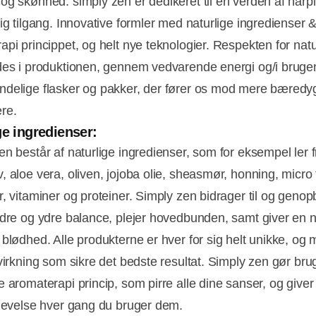
og skønhed: simply zen er dedikeret til en verden af hårp
ig tilgang. Innovative formler med naturlige ingredienser 
api princippet, og helt nye teknologier. Respekten for nat
des i produktionen, gennem vedvarende energi og/i bruge
delige flasker og pakker, der fører os mod mere bæredy
re.
ge ingredienser:
en består af naturlige ingredienser, som for eksempel ler f
, aloe vera, oliven, jojoba olie, sheasmør, honning, micro 
r, vitaminer og proteiner. Simply zen bidrager til og geno
ndre og ydre balance, plejer hovedbunden, samt giver en n
 blødhed. Alle produkterne er hver for sig helt unikke, og
virkning som sikre det bedste resultat. Simply zen gør brug
e aromaterapi princip, som pirre alle dine sanser, og giver
plevelse hver gang du bruger dem.