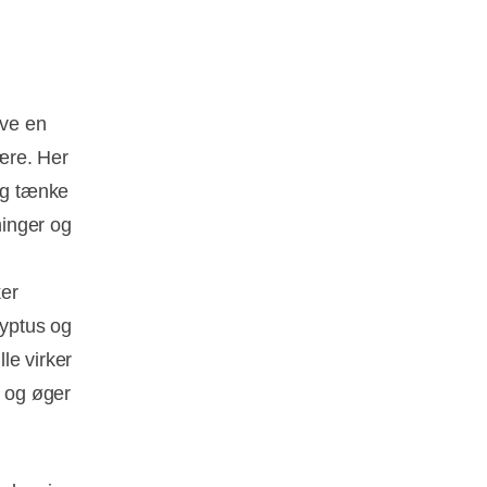
ave en
være. Her
 og tænke
ninger og
ker
lyptus og
le virker
r og øger