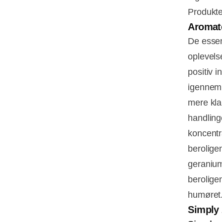
Produkte
Aromat
De essent
oplevels
positiv 
igennem 
mere klar
handling
koncentr
berolige
geranium
berolige
humøret.
Simply 