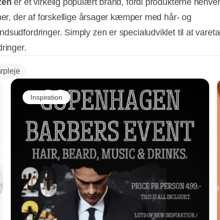
zen
er et virkelig populært brand, fordi produkterne henve
oner, der af forskellige årsager kæmper med hår- og
dsudfordringer. Simply zen er specialudviklet til at vareta
dringer.
rpleje
Inspiration