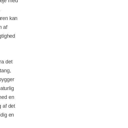
leje med
&
uren kan
n af
gtighed
ra det
tang,
pbygger
aturlig
 med en
 af det
 dig en