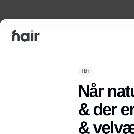
Hår
Når nat
& der e
& velvær