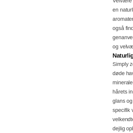
Velvære 
en naturl
aromater
også fin
genanven
og velvæ
Naturli
Simply z
døde hav
minerale
hårets i
glans og
specifik 
velkendt
dejlig o