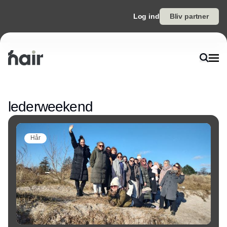
Log ind
Bliv partner
Annonce
lederweekend
Hår