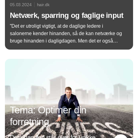
05.03.2024
hair.dk
Netværk, sparring og faglige input
”Det er utroligt vigtigt, at de daglige ledere i
salonerne kender hinanden, så de kan netværke og
bruge hinanden i dagligdagen. Men det er også
vigtigt at udvikle de faglige, ledelsesmæssige
Annonce
kompetencer, og det gør man bedst, når man har
tiden og roen over en weekend”. Det siger Anne-
Sophie Skjødt Villumsen, indehaver af ZENZ, efter
en vellykket lederweekend.
Tema: Optimer din
forretning
Detailhandlen står over for unikke