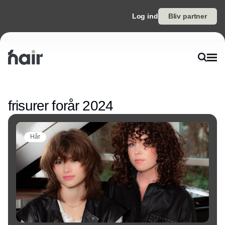
Log ind
Bliv partner
Annonce
frisurer forår 2024
Hår