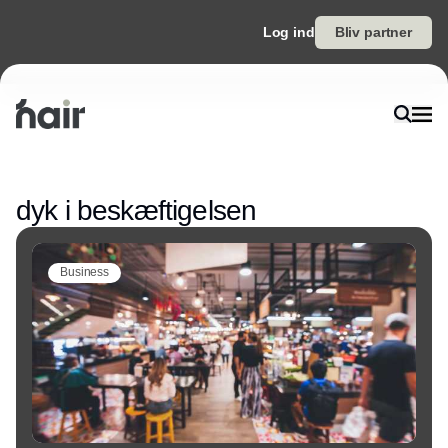
Log ind
Bliv partner
Annonce
dyk i beskæftigelsen
Business