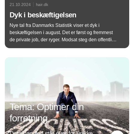
21.10.2024
hair.dk
Dyk i beskæftigelsen
Nye tal fra Danmarks Statistik viser et dyk i
beskæftigelsen i august. Det er først og fremmest
de private job, der ryger. Modsat steg den offentlige
beskæftigelse. Det skriver Berlingske Tidende.
Annonce
Tema: Optimer din
forretning
Detailhandlen står over for unikke