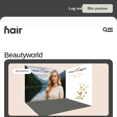
Log ind
Bliv partner
Annonce
Beautyworld
Business