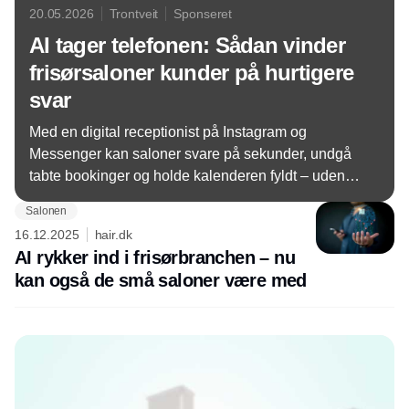
20.05.2026
Trontveit
Sponseret
AI tager telefonen: Sådan vinder
frisørsaloner kunder på hurtigere
svar
Med en digital receptionist på Instagram og
Messenger kan saloner svare på sekunder, undgå
tabte bookinger og holde kalenderen fyldt – uden at
forstyrre arbejdet i stolen.
Salonen
16.12.2025
hair.dk
AI rykker ind i frisørbranchen – nu
kan også de små saloner være med
Annonce