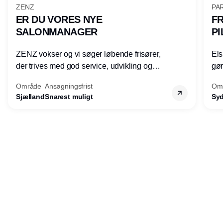
ZENZ
PAR
ER DU VORES NYE
FR
SALONMANAGER
PI
ZENZ vokser og vi søger løbende frisører,
Els
der trives med god service, udvikling og
gøre
faglighed, og som gerne vil udvikle sine
by 
Område
Ansøgningsfrist
Om
lederkompetencer.
mød
Sjælland
Snarest muligt
Sy
tri
mod
kva
Annonce
båd
Udgiver
Horisont Gruppen a/s
Strandlodsvej 44
2300 København S